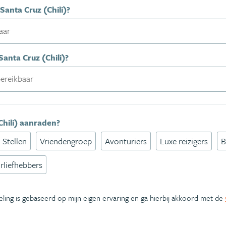
Santa Cruz (Chili)?
anta Cruz (Chili)?
(Chili) aanraden?
Stellen
Vriendengroep
Avonturiers
Luxe reizigers
B
rliefhebbers
eling is gebaseerd op mijn eigen ervaring en ga hierbij akkoord met de