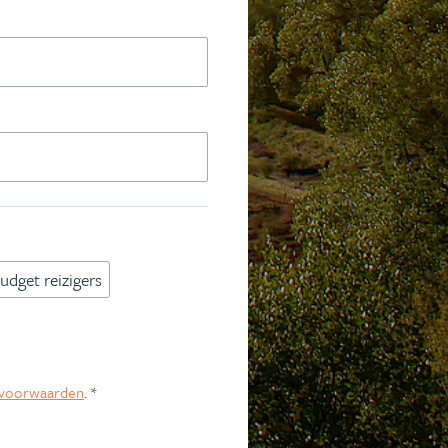
udget reizigers
voorwaarden
. *