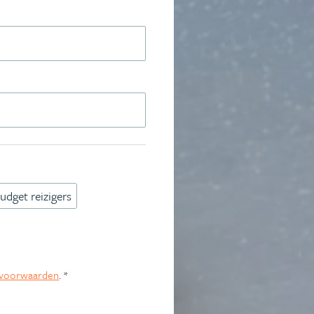
udget reizigers
voorwaarden
. *