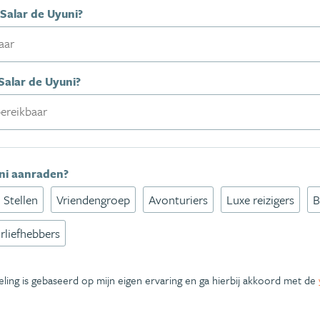
 Salar de Uyuni?
Salar de Uyuni?
uni aanraden?
Stellen
Vriendengroep
Avonturiers
Luxe reizigers
B
rliefhebbers
eling is gebaseerd op mijn eigen ervaring en ga hierbij akkoord met de