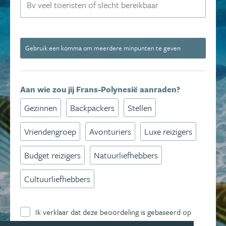
Gebruik een komma om meerdere minpunten te geven
Aan wie zou jij Frans-Polynesië aanraden?
Gezinnen
Backpackers
Stellen
Vriendengroep
Avonturiers
Luxe reizigers
Budget reizigers
Natuurliefhebbers
Cultuurliefhebbers
Ik verklaar dat deze beoordeling is gebaseerd op
mijn eigen ervaring en ga hierbij akkoord met de