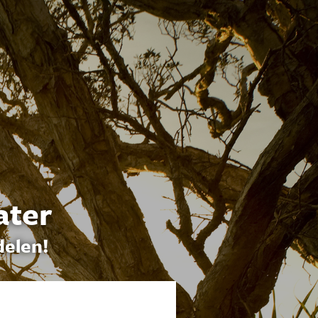
ater
delen!