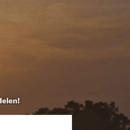
delen!