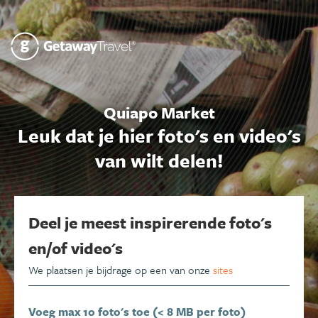
Quiapo Market
Leuk dat je hier foto's en video's
van wilt delen!
Deel je meest inspirerende foto's
en/of video's
We plaatsen je bijdrage op een van onze
sites
Voeg max 10 foto's toe (< 8 MB per foto)