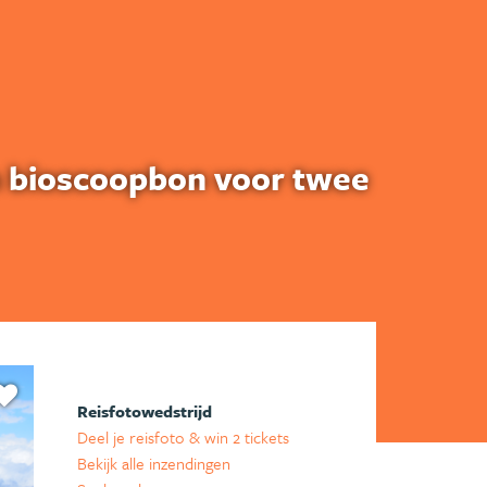
en bioscoopbon voor twee
Reisfotowedstrijd
Deel je reisfoto & win 2 tickets
Bekijk alle inzendingen