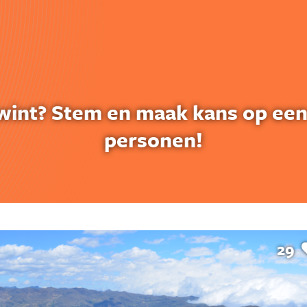
to wint? Stem en maak kans op e
personen!
29